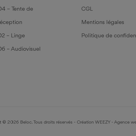
CATALOGUE
SOCIÉTÉ
03 – Mobilier
Nous contacter
05 – Décoration
La société
04 – Tente de
CGL
réception
Mentions légales
02 – Linge
Politique de confident
06 – Audiovisuel