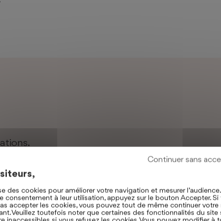
sations.
Continuer sans acce
siteurs,
lise des cookies pour améliorer votre navigation et mesurer l’audience
e consentement à leur utilisation, appuyez sur le bouton Accepter. Si
RÉALISATION
as accepter les cookies, vous pouvez tout de même continuer votre 
ant. Veuillez toutefois noter que certaines des fonctionnalités du site
ire inaccessibles si vous refusez les cookies. Vous pouvez modifier à t