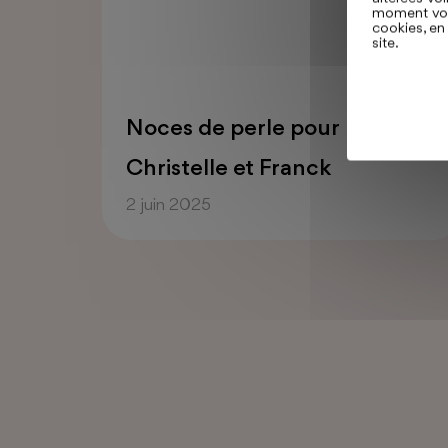
moment vos 
cookies, en
site.
u de
Noces de perle pour
tion
Christelle et Franck
ble
2 juin 2025