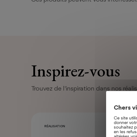
Inspirez-vous
Trouvez de l'inspiration dans nos réali
Chers vi
Ce site uti
donner votr
RÉALISATION
souhaitez p
en les refus
altérées vo