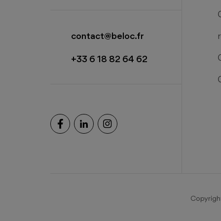
1bis rue Simone Signoret
14550 Blainville Sur Orne
contact@beloc.fr
+33 6 18 82 64 62