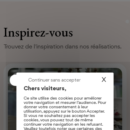
Inspirez-vous
Trouvez de l'inspiration dans nos réalisations.
RÉALISATION
X
Continuer sans accepter
Chers visiteurs,
Ce site utilise des cookies pour améliorer
votre navigation et mesurer l’audience. Pour
donner votre consentement à leur
utilisation, appuyez sur le bouton Accepter.
Si vous ne souhaitez pas accepter les
cookies, vous pouvez tout de même
Réception du Nouvel An au
continuer votre navigation en les refusant.
Veuillez toutefois noter que certaines des